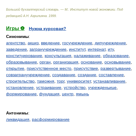
Большой бухгалтерский словарь. — М.: Институт новой экономики
.
Под
редакцией А.Н. Азрилияна
.
1999
.
Игры ⚽
Нужна курсовая?
Синонимы
:
агентство
,
акциз
,
введение
,
госучреждение
,
дипучреждение
,
заведение
,
загранучреждение
,
институт
,
интернат
,
иту
,
конституирование
,
консультация
,
налаживание
,
образование
,
образовывание
,
орган
,
организация
,
основание
,
основывание
,
открытие
,
присутственное место
,
присутствие
,
развертывание
,
совзагранучреждение
,
создавание
,
создание
,
составление
,
строительство
,
таможня
,
торг
,
университет
,
устанавливание
,
установление
,
устраивание
,
устройство
,
учрежденьице
,
формирование
,
фундация
,
центр
,
ямынь
Антонимы
:
ликвидация
,
расформирование